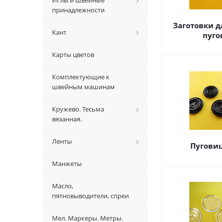
Иглы и швейные
принадлежности
Заготовки д
Кант
пуго
Карты цветов
Комплектующие к
швейным машинам
Кружево. Тесьма
вязанная.
Ленты
Пуговиц
Манжеты
Масло,
пятновыводители, спреи
Мел. Маркеры. Метры.