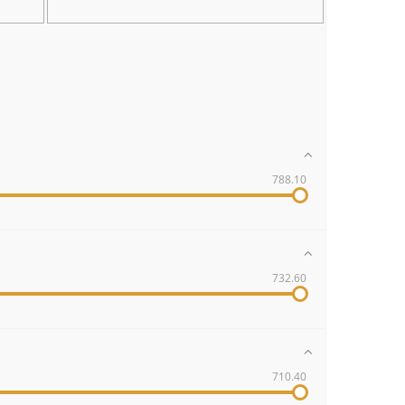
788.10
732.60
710.40