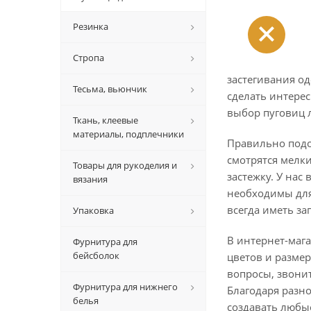
Резинка
Стропа
застегивания о
Тесьма, вьюнчик
сделать интере
выбор пуговиц 
Ткань, клеевые
материалы, подплечники
Правильно подо
смотрятся мелк
Товары для рукоделия и
застежку. У нас
вязания
необходимы для
всегда иметь за
Упаковка
В интернет-маг
Фурнитура для
бейсболок
цветов и размер
вопросы, звони
Фурнитура для нижнего
Благодаря разн
белья
создавать любы