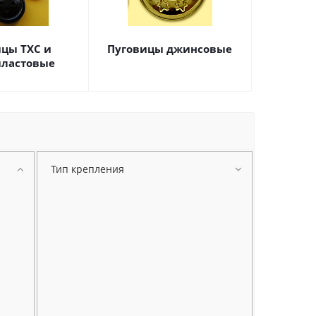
ицы ТХС и
Пуговицы джинсовые
ластовые
Тип крепления