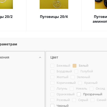
ы 20/2
Пуговицы 20/4
Пугов
аминоп
араметрам
жения
Цвет
Бежевый
Белый
Бордовый
Голубой
Желтый
Зеленый
Коричневый
Красный
Латунь
Никель
Оксид
Оранжевый
Прозрачный
Розовый
Серый
Синий
Черный