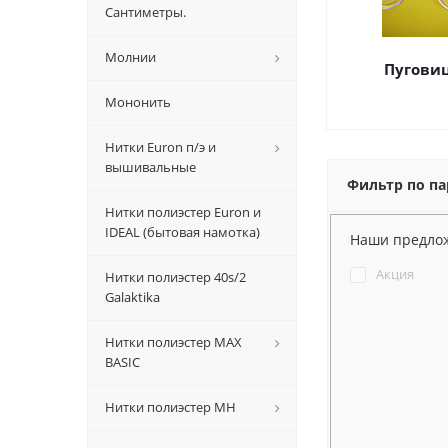
Сантиметры.
Молнии
Пуговиц
Мононить
Нитки Euron п/э и
вышивальные
Фильтр по п
Нитки полиэстер Euron и
IDEAL (бытовая намотка)
Наши предло
Акция
Нитки полиэстер 40s/2
Galaktika
Нитки полиэстер MAX
BASIC
Нитки полиэстер MH