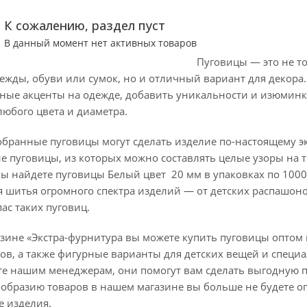
К сожалению, раздел пуст
В данный момент нет активных товаров
Пуговицы — это не т
дежды, обуви или сумок, но и отличный вариант для декор
сные акценты на одежде, добавить уникальности и изюминк
любого цвета и диаметра.
бранные пуговицы могут сделать изделие по-настоящему 
ие пуговицы, из которых можно составлять целые узоры на 
 вы найдете пуговицы Белый цвет 20 мм в упаковках по 100
 шитья огромного спектра изделий — от детских распашоно
пас таких пуговиц.
азине «Экстра-фурнитура вы можете купить пуговицы оптом 
ов, а также фигурные варианты для детских вещей и специ
те нашим менеджерам, они помогут вам сделать выгодную п
ообразию товаров в нашем магазине вы больше не будете о
е изделия.